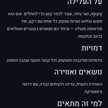
על העלילה
טָקוּמָה, נער עיוור, עובר לכפר קטן כדי להחלים. שם הוא
פוגש שלוש נערות שונות, כל אחת עם רקע, סוד
וטראומה משלה — וביחד הם מנווטים בקשרים שמלאים
בכאב ובתקווה.
דמויות
הדמויות מורכבות ופצועות, וכל קשר חושף שכבה נוספת.
נושאים ואווירה
האווירה רגשית, עדינה ולעיתים כבדה, עם דרמה
ורומנטיקה.
למי זה מתאים