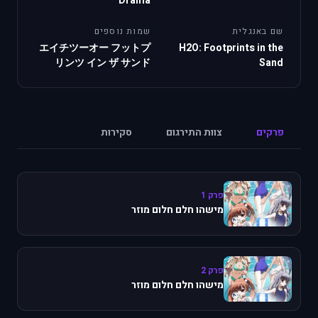
Drama
שם באנגלית
שמות נוספים
エイチツーオー フットプ
H2O: Footprints in the
リンツ イン ザ サンド
Sand
פרקים
צוות התירגום
סקירות
פרק 1
מישהו חלם חלום מוזר
פרק 2
מישהו חלם חלום מוזר