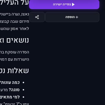
על העליל
צפייה ישירה
הוספה
חירום שבה קבוצות
לאחר אסון שהשמי
נושאים וא
הסדרה עוסקת בהיש
הישרדות עם דמויות
שאלות נפ
כמה עונות?
סוגה?
מדע ב
למי מתאים
צפו ב"7 זרעים" אונליין בעברית עם תרגום איכותי.