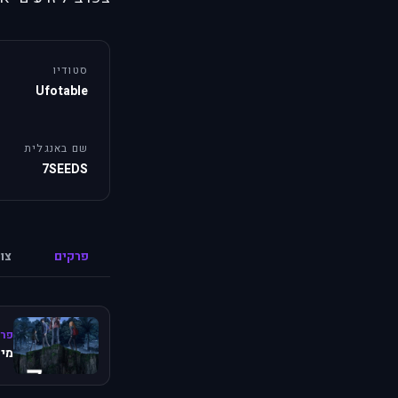
סטודיו
Ufotable
שם באנגלית
7SEEDS
פרקים
צו
פרק
מיש