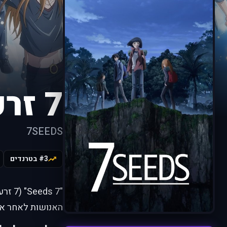
7 זרעים
7SEEDS
#3 בטרנדים
"7 7
האנושות לאחר אסו