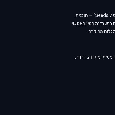
נאצו, נערה ביישנית, מתעוררת לפתע בעולם זר ומסוכן ומגלה שהיא חלק מ"פרויקט 7 Seeds" — תוכנית
 הישרדות המין האנושי
גלות מה קרה.
רמטית ומתוחה. דרמת