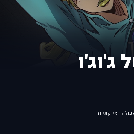
'וג'ו
רות הפעולה האייקוניות