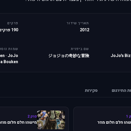
תאריך שידור
פרקים
2012
190 פרקים
שם ביפנית
שמות נוספ
ken
·
JoJo
ジョジョの奇妙な冒険
JoJo's Bi
na Bouken
ות התירגום
סקירות
 1
פרק 2
הו חלם חלום מוזר
מישהו חלם חלום מוזר