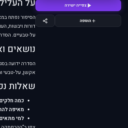
על העליל
צפייה ישירה
הוספה
דורות ויבשות, הע
על-טבעיים. הסדרה
נושאים וא
הסדרה ידועה בסגנו
אקשן, על-טבעי וה
שאלות נפ
כמה חלקים
מאיפה להת
למי מתאים
צפו ב"ההרפתקה המו