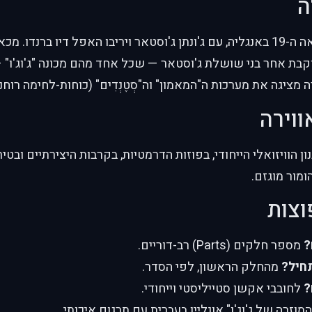
ה
הסיפור נפתח במאה ה-19 באנגליה, עם ג'ונתן ג'וסטאר ויריבו האפל דיו 
וקבת אחר בני שושלת ג'וסטאר — שכל אחד מהם מכונה "ג'וג'ו" 
 מציגה את מערכות ה"המאמון" וה"סְטֶנְדִים" (כוחות-לחימה רוח
ווירה
ן הוויזואלי הייחודי, בפוזות הדרמטיות, בקרבות היצירתיים ובט
ומור מוגזם.
וצות
?
מספר חלקים (Parts) רב-דוריים.
חיל?
מהחלק הראשון, לפי הסדר.
?
לחובבי אקשן סטייליסטי וייחודי.
זרה של ג'וג'ו" אונליין בעברית עם תרגום איכותי.