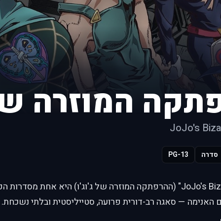
תקה המוזרה של ג
JoJo's Biz
סדרה
PG-13
"JoJo's Bizarre Adventure" (ההרפתקה המוזרה של ג'וג'ו) היא אחת מסד
האנימה — סאגה רב-דורית פרועה, סטייליסטית ובלתי נשכחת.