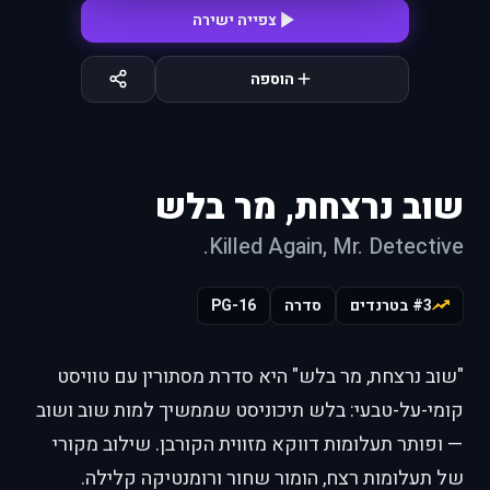
צפייה ישירה
הוספה
שוב נרצחת, מר בלש
Killed Again, Mr. Detective.
#3 בטרנדים
סדרה
PG-16
"שוב נרצחת, מר בלש" היא סדרת מסתורין עם טוויסט
קומי-על-טבעי: בלש תיכוניסט שממשיך למות שוב ושוב
— ופותר תעלומות דווקא מזווית הקורבן. שילוב מקורי
של תעלומות רצח, הומור שחור ורומנטיקה קלילה.