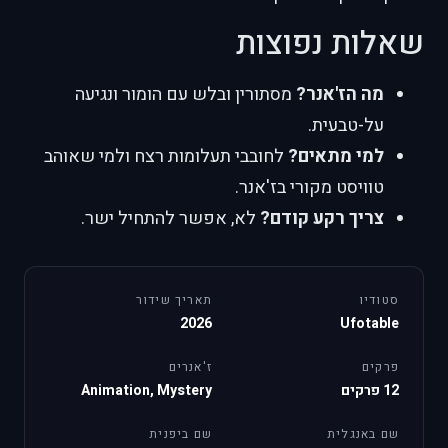
שאלות נפוצות
מה הז'אנר?
מסתורין ובלש עם הומור ונגיעה
על-טבעית.
למי מתאים?
לחובבי תעלומות רצח ולמי שאוהב
טוויסט מקורי בז'אנר.
צריך רקע קודם?
לא, אפשר להתחיל ישר.
סטודיו
תאריך שידור
2026
Ufotable
פרקים
ז'אנרים
12 פרקים
Animation, Mystery
שם באנגלית
שם ביפנית