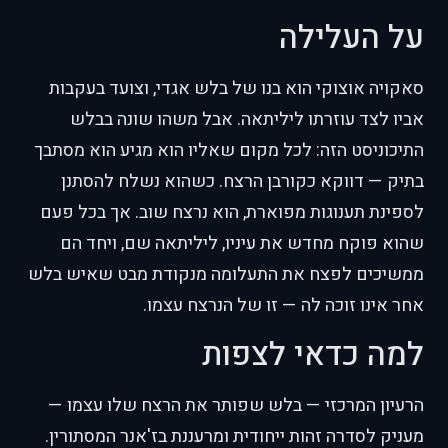
על העלילה
סאקויה אוצוקי הוא בנו של בלש אגדי, וצועד בעקבות
אביו לצד עוזרתו ליליתאה. אבל משהו שונה בבלש
התיכוניסט הזה: לכל מקום שאליו הוא מגיע הוא מסתבך
בתיק — דווקא כקורבן הרצח. כשהוא נשלח להסתנן
לספינת תענוגות מפוארת, הוא נרצח שוב. אך בכל פעם
שהוא פוקח מחדש את עיניו, ליליתאה שם, ויחד הם
ממשיכים לפצח את התעלומה מנקודת מבט שאיש בלש
אחר אינו זוכה לה — זו של הנרצח עצמו.
למה כדאי לצפות
הרעיון המרכזי — בלש שפותר את הרצח שלו עצמו —
מעניק לסדרה זהות ייחודית ומרעננת בז'אנר המסתורין.