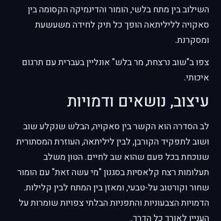
השילוב בין מתח בלשי, הומור והדינמיקה הקסומה בין
סאקויה לליליתאה הופך כל תיק לחידה משעשעת
ומסקרנת.
צפו ב"שוב נרצחת, מר בלש" אונליין בעברית עם תרגום
איכותי.
עיצוב, נושאים ודמויות
לב הסדרה הוא הקשר בין סאקויה, הבלש שנקלע שוב
ושוב לתפקיד הקורבן, לבין ליליתאה, העוזרת המסתורית
שנוכחת בכל פעם שהוא שב לחיים. הטון משלב
תעלומות רצח קלאסיות בסגנון "מי עשה זאת" עם הומור
שחור וקורטוב על-טבעי, ומאזן בין המתח לבין קלילות.
הדמויות הצבעוניות והתפניות הבלתי צפויות שומרות על
העניין לאורך כל הדרך.