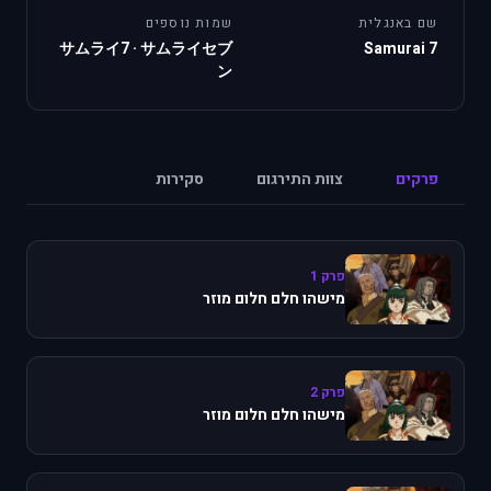
שם באנגלית
שמות נוספים
サムライ7
·
サムライセブ
Samurai 7
ン
פרקים
צוות התירגום
סקירות
פרק 1
מישהו חלם חלום מוזר
פרק 2
מישהו חלם חלום מוזר