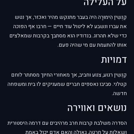
על העלילה
קֶנְשִין הִימוּרָה היה בעבר מתנקש מהיר ואכזר, אך נטש
את עברו ונשבע לא ליטול עוד חיים — חרבו אף הפוכה
כדי שלא תהרוג. בנדודיו הוא מסתבך בקרבות שמאלצים
אותו להתעמת עם מי שהיה פעם.
דמויות
קֶנְשִין רגוע, צנוע וחביב, אך מאחורי החיוך מסתתר לוחם
קטלני. סביבו נאספים חברים שמעניקים לו בית ומשפחה
חדשה.
נושאים ואווירה
הסדרה משלבת קרבות חרב מרהיבים עם דרמה היסטורית
ושאלות על חרטה, גאולה והאם אדם יכול באמת