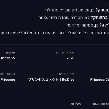
משחק?
כן, על משחק מובייל פופולרי.
 במשחק?
לא, הסדרה עומדת בפני עצמה.
ילה?
כן, חמימה ומרגיעה.
נסיכות! רידייב אונליין בעברית עם תרגום איכותי ישירות כאן 
תאריך שידור
פרקים
2020
25 פרקים
שם ביפנית
שמות נוספ
Priconne
プリンセスコネクト！Re:Dive
Princess C
ות התירגום
סקירות