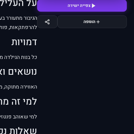
על העליל
צפייה ישירה
הגיבור מתעורר בע
הוספה
להרפתקאות, פותרי
דמויות
כל בנות הגילדה מב
נושאים וא
האווירה מתוקה, מ
למי זה מ
למי שאוהב פנטזיה קלילה, slice of life וסדרות
שאלות נפ