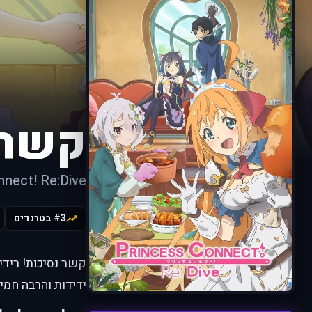
קשר נ
nnect! Re:Dive
#3 בטרנדים
קשר נסיכות! רידי
ידידות והרבה חמי