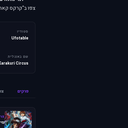
צפו ב"קרקס קאראק
סטודיו
Ufotable
שם באנגלית
Karakuri Circus
פרקים
צו
פרק
מיש