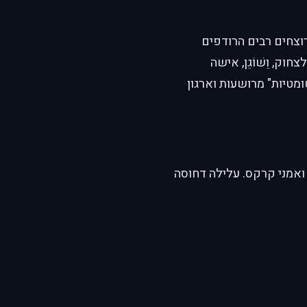
וצחים רבים הרודפים
ק, וֵשׁוֹגֵן, אישה
מטיות" מרושעות וארגון
 ואמני קרקס. עלילה דחוסה