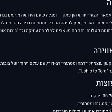
ה
אסארו הצעיר יורש הון עתק — ומגלה שעם הירושה מגיעים גם ר
ים אותו: נארומי, אמן לחימה הסובל מתסמונת נדירה הגורמת לו לצחו
ונטה קטלנית. יחד הם נשאבים למלחמה עתיקה נגד "בובות אוטו
ווירה
 עוצמתי, דרמה ומסתורין רב-דורי, עם עולם ייחודי של בובות
Us".
וצות
?
36 פרקים.
 פנטזיה ומסתורין.
?
לחובבי אקשן ועלילות מורכבות.