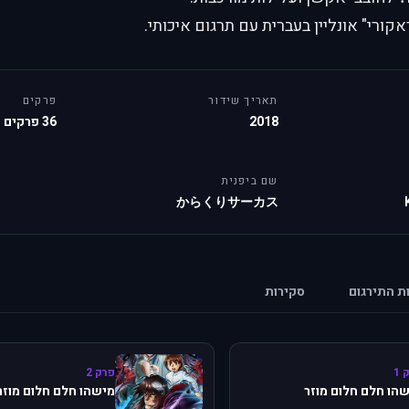
ורי" אונליין בעברית עם תרגום איכותי.
תאריך שידור
פרקים
2018
36 פרקים
שם ביפנית
からくりサーカス
ות התירגום
סקירות
 1
פרק 2
הו חלם חלום מוזר
מישהו חלם חלום מוזר