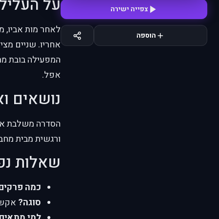
על העליל
צפייה ישירה
לאחר מות אביו, מ
הוספה
אחריו. שניים מציל
המפעילה בובת מרי
אפל.
נושאים וא
הסדרה משלבת אקשן
ורגשית מבית מחבר "hio to Tora
שאלות נפ
כמה פרקים
סוגה?
אקשן,
למי מתאים