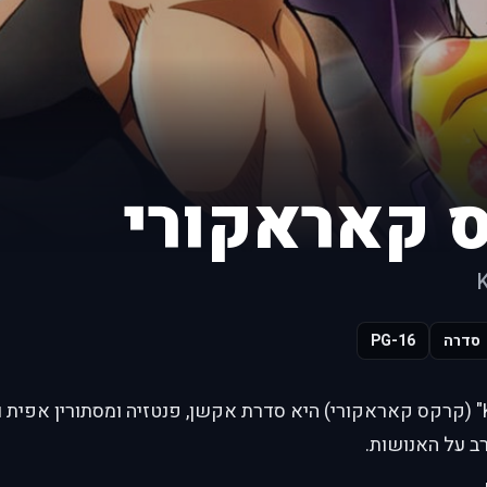
 קאראקורי
K
סדרה
PG-16
"Karakuri Circus" (קרקס קאראקורי) היא סדרת אקשן, פנטזיה ומסתורין אפי
ב על האנושות.