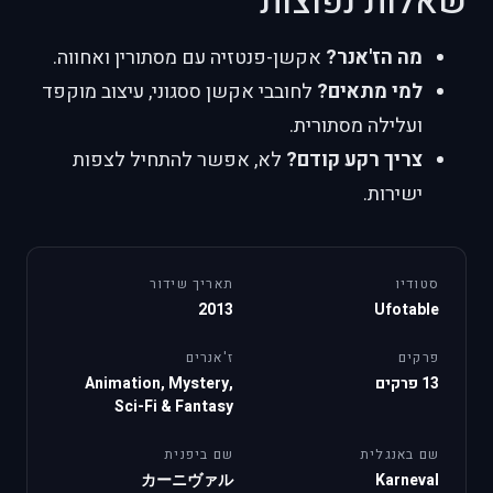
שאלות נפוצות
מה הז'אנר?
אקשן-פנטזיה עם מסתורין ואחווה.
למי מתאים?
לחובבי אקשן ססגוני, עיצוב מוקפד
ועלילה מסתורית.
צריך רקע קודם?
לא, אפשר להתחיל לצפות
ישירות.
סטודיו
תאריך שידור
2013
Ufotable
פרקים
ז'אנרים
13 פרקים
Animation, Mystery,
Sci-Fi & Fantasy
שם באנגלית
שם ביפנית
カーニヴァル
Karneval