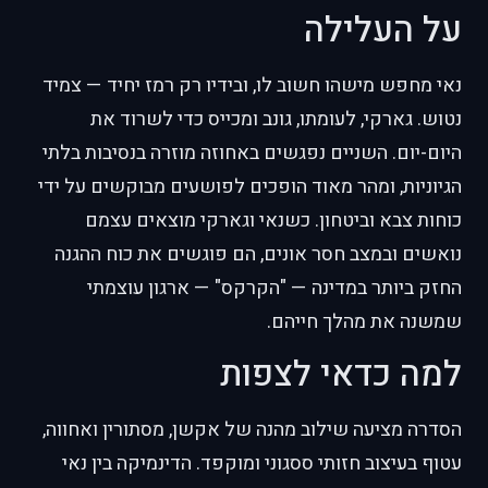
על העלילה
נאי מחפש מישהו חשוב לו, ובידיו רק רמז יחיד — צמיד
נטוש. גארקי, לעומתו, גונב ומכייס כדי לשרוד את
היום-יום. השניים נפגשים באחוזה מוזרה בנסיבות בלתי
הגיוניות, ומהר מאוד הופכים לפושעים מבוקשים על ידי
כוחות צבא וביטחון. כשנאי וגארקי מוצאים עצמם
נואשים ובמצב חסר אונים, הם פוגשים את כוח ההגנה
החזק ביותר במדינה — "הקרקס" — ארגון עוצמתי
שמשנה את מהלך חייהם.
למה כדאי לצפות
הסדרה מציעה שילוב מהנה של אקשן, מסתורין ואחווה,
עטוף בעיצוב חזותי ססגוני ומוקפד. הדינמיקה בין נאי