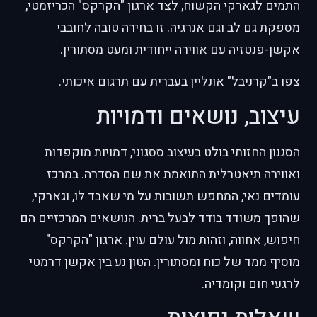
התמים לגארקי הקשוח, לצד ארגון "הקרקס" הכריזמטי,
מספקת גם לב וגם אנרגיה. זו בחירה טובה לחובבי
אקשן-פנטזיה עם אווירה ייחודית ומעט מסתורין.
צפו ב"קרניבל" אונליין בעברית עם תרגום איכותי.
עיצוב, נושאים ודמויות
הסגנון החזותי בולט בעיצוב ססגוני, דמויות מוקפדות
ואווירה תיאטרלית התואמת את שם הסדרה. במרכז
עומדים נאי, המחפש תשובות על מי שאבד לו, וגארקי,
שהופך משודד בודד לבעל ברית. הנושאים המרכזיים הם
חיפוש, אחווה, וזהות מול עולם עוין. ארגון "הקרקס"
מוסיף ממד של כוח ומסתורין. הטון נע בין אקשן דרמטי
לרגעי חום וקומדיה.