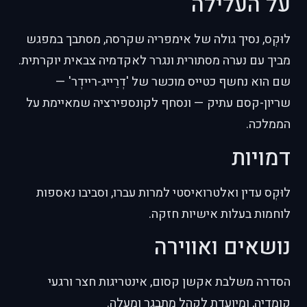
על העלילה
לוּקְס, נסיך גולה של אימפריה שקרסה, מסתבך במפגש
מביך עם נערה מסתורית ונגרר לאקדמיה צבאית יוקרתית.
שם הוא נחשף כטייס מוכשר של 'דְרֵייג-ריידְר' —
שריון-קסם עתיק — ונסחף לקונספירציה שמאיימת על
הממלכה.
דמויות
לוּקְס עדין ואלטרואיסטי למרות עברו, וסביבו נאספות
לוחמות בעלות אישיות חזקה.
נושאים ואווירה
הסדרה משלבת אקשן קסום, אינטריגות חצר ורגעי
קומדיה, ומיועדת לקהל מתבגר ומעלה.