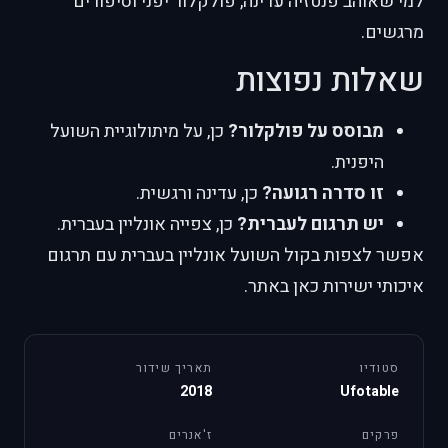
למי שאוהב פנטזיה עדינה, פולקלור יפני וסיפורים
מרגשים.
שאלות נפוצות
מבוסס על פולקלור?
כן, על מיתולוגיית השועל
היפנית.
זו סדרה רגועה?
כן, עדינה ורגשית.
יש תרגום לעברית?
כן, צפייה אונליין בעברית.
אפשר לצפות בקול השועל אונליין בעברית עם תרגום
איכותי ישירות כאן באתר.
סטודיו
תאריך שידור
2018
Ufotable
פרקים
ז'אנרים