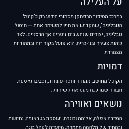
על העלילה
במרכז הסיפור הרפתקן מסתורי הידוע רק כ'קוטל
הגובלינים', שהקדיש את חייו למשימה אחת — חיסול
גובלינים, יצורים שנחשבים זוטרים אך הרסניים. לצד
כוהנת צעירה ובני-ברית, הוא פועל בקור רוח ובמתודיות
מצמררת.
דמויות
הקוטל מחושב, ממוקד וחסר-פשרות, וסביבו נאספת
חבורה שמרככת מעט את קשיחותו.
נושאים ואווירה
הסדרה אפלה, אלימה ובוגרת, ועוסקת בטראומה, נחישות
ובמחיר של מלחמה מתמדת. מיועדת לקהל בוגר.