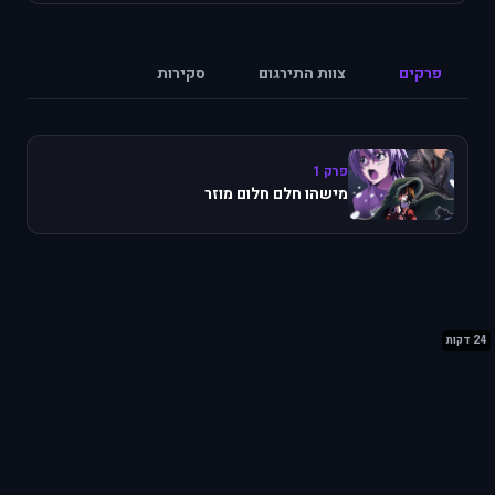
פרקים
צוות התירגום
סקירות
פרק 1
מישהו חלם חלום מוזר
24 דקות