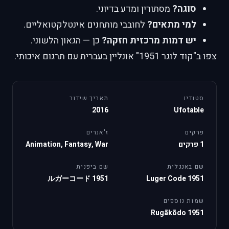
סוגה?
מסתורין ומדע בדיוני.
למי מתאים?
לחובבי מותחנים אינטלקטואליים.
יש דמות מרכזית חזקה?
כן — הגאון הלשוני.
צפו ב"קוד לוגר 1951" אונליין בעברית עם תרגום איכותי.
סטודיו
תאריך שידור
2016
Ufotable
פרקים
ז'אנרים
1 פרקים
Animation, Fantasy, War
שם באנגלית
שם ביפנית
ルガーコード 1951
Luger Code 1951
שמות נוספים
Rugākōdo 1951