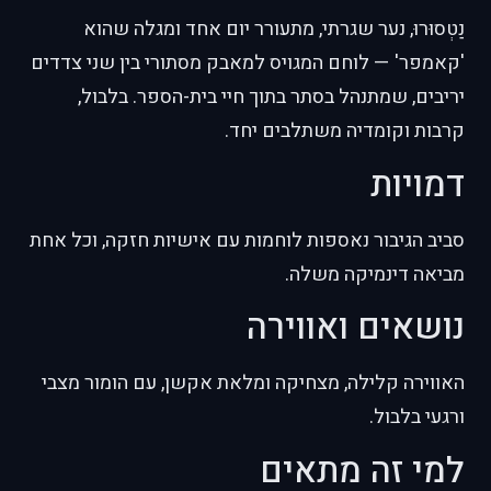
נַטְסוּרוּ, נער שגרתי, מתעורר יום אחד ומגלה שהוא
'קאמפר' — לוחם המגויס למאבק מסתורי בין שני צדדים
יריבים, שמתנהל בסתר בתוך חיי בית-הספר. בלבול,
קרבות וקומדיה משתלבים יחד.
דמויות
סביב הגיבור נאספות לוחמות עם אישיות חזקה, וכל אחת
מביאה דינמיקה משלה.
נושאים ואווירה
האווירה קלילה, מצחיקה ומלאת אקשן, עם הומור מצבי
ורגעי בלבול.
למי זה מתאים