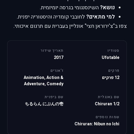
נושא?
השינסנגומי בגרסה יומיומית.
למי מתאים?
לחובבי קומדיה והיסטוריה יפנית.
צפו ב"צ'ירוראן חצי" אונליין בעברית עם תרגום איכותי.
סטודיו
תאריך שידור
2017
Ufotable
פרקים
ז'אנרים
12 פרקים
Animation, Action &
Adventure, Comedy
שם באנגלית
שם ביפנית
ちるらん にぶんの壱
Chiruran 1/2
שמות נוספים
Chiruran: Nibun no Ichi