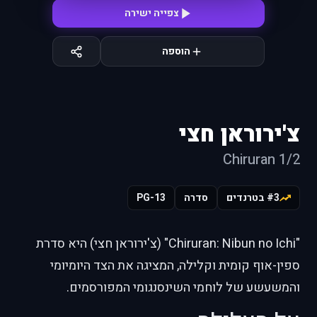
צפייה ישירה
הוספה
צ'ירוראן חצי
Chiruran 1/2
#3 בטרנדים
סדרה
PG-13
"Chiruran: Nibun no Ichi" (צ'ירוראן חצי) היא סדרת
ספין-אוף קומית וקלילה, המציגה את הצד היומיומי
והמשעשע של לוחמי השינסנגומי המפורסמים.