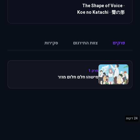
The Shape of Voice
·
Koe no Katachi
·
聲の形
פרקים
צוות התירגום
סקירות
פרק 1
מישהו חלם חלום מוזר
24 דקות