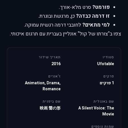
פורמט?
סרט מלא-אורך.
זו דרמה כבדה?
כן, מרגשת ובוגרת.
למי מתאים?
לחובבי דרמה רגשית עמוקה.
צפו ב"צורתו של קול" אונליין בעברית עם תרגום איכותי.
סטודיו
תאריך שידור
2016
Ufotable
פרקים
ז'אנרים
1 פרקים
Animation, Drama,
Romance
שם באנגלית
שם ביפנית
映画 聲の形
A Silent Voice: The
Movie
שמות נוספים