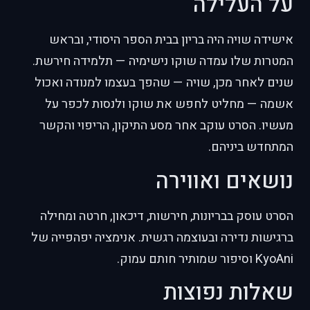
על העלילה
אישידה שויה היה בריון בבית הספר היסודי, ובראש
המטרות שלו עמדה שוקו נישימיה — תלמידה חירשת.
שנים לאחר מכן, שויה — שהפך בעצמו למנודה ואכול
אשמה — מחליט לחפש את שוקו ולנסות לכפר על
מעשיו. הסרט עוקב אחר מסע התיקון, הריפוי והקשר
המתחדש ביניהם.
נושאים ואווירה
הסרט עוסק בבריונות, חירשות, דיכאון, חרטה ומחילה
ברגישות נדירה ובעוצמה רגשית. אנימציה יפהפייה של
KyoAni וסיפור שמותיר חותם עמוק.
שאלות נפוצות