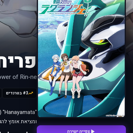
פריח
ower of Rin-ne
#3 בטרנדים
ומציאת אומץ להג
צפייה ישירה