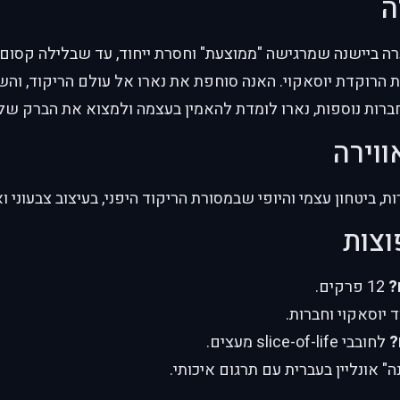
ה
ערה ביישנה שמרגישה "ממוצעת" וחסרת ייחוד, עד שבלילה קסום
ת הרוקדת יוסאקוי. האנה סוחפת את נארו אל עולם הריקוד, והש
חברות נוספות, נארו לומדת להאמין בעצמה ולמצוא את הברק של
ווירה
, ביטחון עצמי והיופי שבמסורת הריקוד היפני, בעיצוב צבעוני ו
וצות
?
12 פרקים.
 יוסאקוי וחברות.
?
לחובבי slice-of-life מעצים.
" אונליין בעברית עם תרגום איכותי.