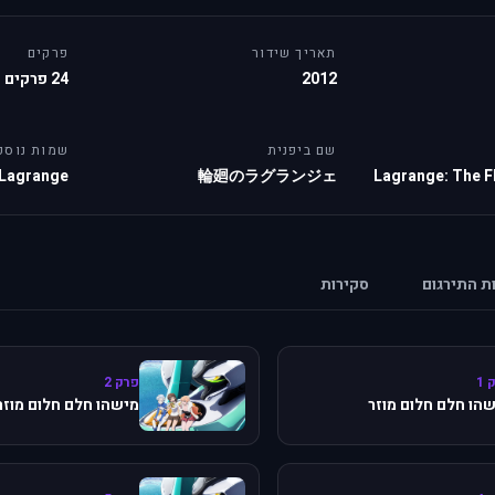
תאריך שידור
פרקים
2012
24 פרקים
שם ביפנית
שמות נוספ
 Lagrange
輪廻のラグランジェ
Lagrange: The F
ות התירגום
סקירות
 1
פרק 2
הו חלם חלום מוזר
מישהו חלם חלום מוזר