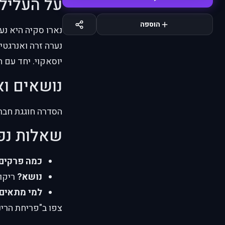
על העליל
הוספה
נארו סקיה היא נ
נערה זרה ואנרגטי
יוסאקוי. יחד עם 
נושאים וא
הסדרה חוגגת חברות
שאלות נפ
כמה פרקים
נושא?
ריקוד
למי מתאים
צפו ב"פריחת הרינה