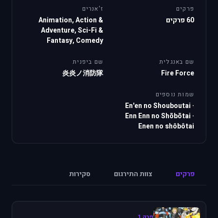
פרקים
ז'אנרים
60 פרקים
Animation, Action &
Adventure, Sci-Fi &
Fantasy, Comedy
שם באנגלית
שם ביפנית
炎炎ノ消防隊
Fire Force
שמות נוספים
En'en no Shouboutai
·
Enn Enn no Shōbōtai
·
Enen no shôbôtai
פרקים
צוות התירגום
סקירות
פרק 1