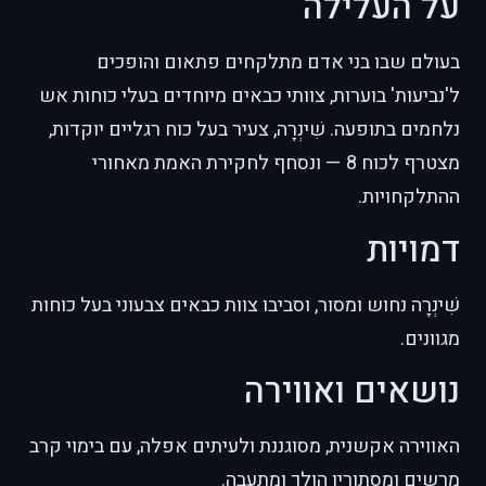
על העלילה
בעולם שבו בני אדם מתלקחים פתאום והופכים
ל'נביעות' בוערות, צוותי כבאים מיוחדים בעלי כוחות אש
נלחמים בתופעה. שִׁינְרָה, צעיר בעל כוח רגליים יוקדות,
מצטרף לכוח 8 — ונסחף לחקירת האמת מאחורי
ההתלקחויות.
דמויות
שִׁינְרָה נחוש ומסור, וסביבו צוות כבאים צבעוני בעל כוחות
מגוונים.
נושאים ואווירה
האווירה אקשנית, מסוגננת ולעיתים אפלה, עם בימוי קרב
מרשים ומסתורין הולך ומתעבה.