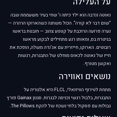
על העלילה
נאוטה ננדבה הוא ילד כיתה ו' שחי בעיר משעממת שבה
"שום דבר לא קורה". הכול משתנה כשהארוקו הרהרה —
נערה פרועה הרוכבת על קטנוע צהוב — חובטת בראשו
בגיטרת בס, ומאותו רגע מתחילים לבקוע מראשו
רובוטים. הארוקו, חייזרית עם אג'נדה משלה, הופכת את
חייו של נאוטה לכאוס מוחלט של התבגרות, רגשות
ואקשן מטורף.
נושאים ואווירה
מתחת לטירוף הוויזואלי, FLCL היא אלגוריה על
התבגרות, בלבול רגשי וכניסה לבגרות. סגנון Gainax פורץ
גבולות עם פסקול בלתי נשכח של להקת The Pillows.