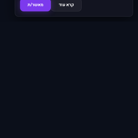
קרא עוד
מאשר/ת
סדרות
620
ניווט מהיר
אנימה פו