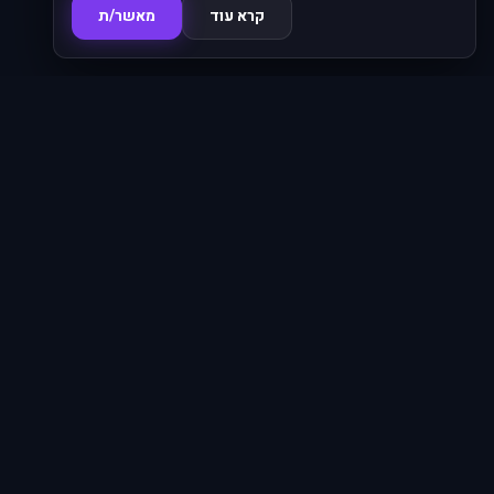
קרא עוד
מאשר/ת
סדרות
פרקים
16,345
620
סרטים
מחוברים
4,798
66