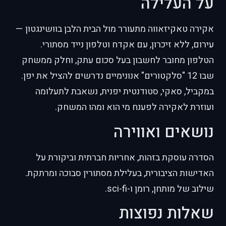
על העלילה
אקירה טאקיזאווה מתעורר מול הבית הלבן בוושינגטון —
עירום, ללא זיכרון, עם אקדח וטלפון נייד מסתורי.
הטלפון מחובר לחשבון בעל סכום עתק, וחלק ממשחק
שבו 12 "סלקטורים" אנונימיים נדרשים להציל את יפן.
במקביל, סאקי, סטודנטית יפנית, נשאבת לתעלומה
ועוזרת לאקירה לפענח מי הוא ומהו המשחק.
נושאים ואווירה
הסדרה עוסקת בזהות, אחריות חברתית וביקורת על
האדישות הציבורית, בעלילת מסתורין סבוכה ומרתקת.
שילוב של מותחן, רומן ו-sci-fi.
שאלות נפוצות