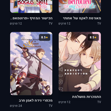
מאורסת לאקס של אחותי
הכישור המזויף «פרוטמאסטר» ~על הזמן שבו נעשיתי מסוגל לאכול פירות-כישור בלי הגבלה (שהורגים אותך)~
TV
12 פרקים
TV
12 פרקים
8.5
8.5
התמכרות מושלמת
מכפרי נידח לאמן חרב
TV
12 פרקים
TV
24 פרקים