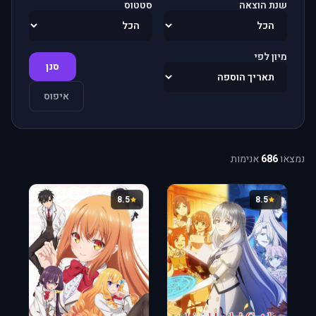
שנת הוצאה
סטטוס
מיון לפי
סנן
איפוס
נמצאו
686
אנימות
8.5
8.5