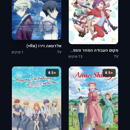
אלדנואה.זירו (Re+)
מקום העבודה המוזר והנפלא של המנגקה
TV
1 פרקים
TV
13 פרקים
8.5
8.5