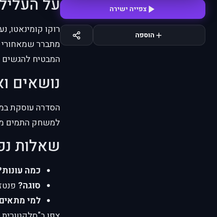
על העליל
צפייה ישירה
הוספה
המבטיח להגשים א
נושאים וא
למשחק התמים מס
שאלות נפ
כמה עונות?
סוגה?
פנטזי
למי מתאים
צפו ב"סלקטורית נג