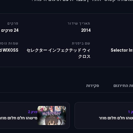
תאריך שידור
פרקים
2014
24 פרקים
שם ביפנית
שמות נוספ
ad WIXOSS
セレクター インフェクテッド ウィ
Selector I
クロス
ות התירגום
סקירות
 1
פרק 2
הו חלם חלום מוזר
מישהו חלם חלום מוזר