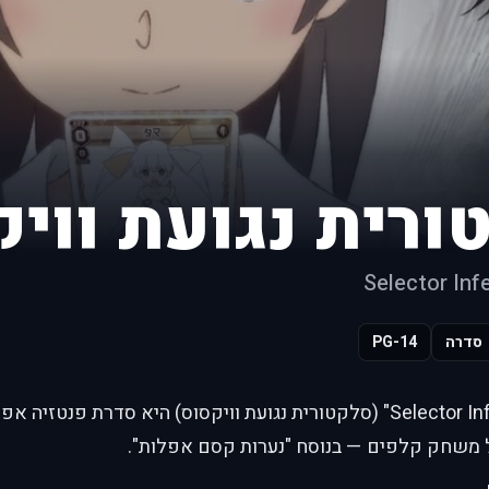
ורית נגועת וויק
Selector In
סדרה
PG-14
"Selector Infected WIXOSS" (סלקטורית נגועת וויקסוס) היא סדרת 
משחק קלפים — בנוסח "נערות קסם אפלות".