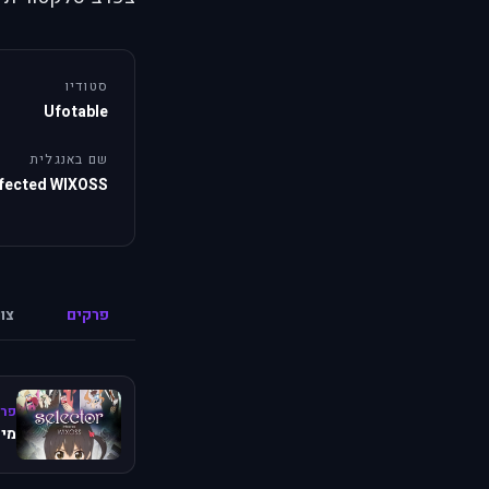
סטודיו
Ufotable
שם באנגלית
nfected WIXOSS
פרקים
צו
פרק
מיש