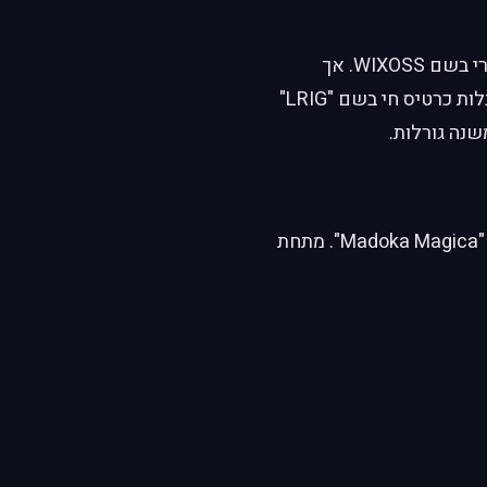
רוקו קומינאטו, נערה ביישנה שעברה לבית ספר חדש, מגלה משחק קלפים פופולרי בשם WIXOSS. אך
מתברר שמאחורי המשחק מסתתר סוד אפל: שחקניות נבחרות, "סלקטוריות", מקבלות כרטיס חי בשם "LRIG"
נה גורלות.
הסדרה עוסקת במשאלות, מחיר ואכזבה, באווירה אפלה ופסיכולוגית המזכירה את "Madoka Magica". מתחת