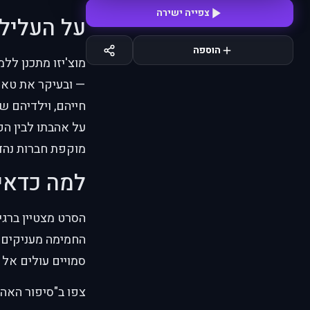
צפייה ישירה
על העליל
הוספה
מוצ'יזו מתכנן ללמ
— ובעיקר את טאמא
חייהם, וילדיהם של
על אהבתו לבין ה
מוקפת חברות נהד
למה כדאי
הסרט מצטיין ברגי
החמימה מעניקים ל
סמויים עולים אל 
צפו ב"סיפור האהב