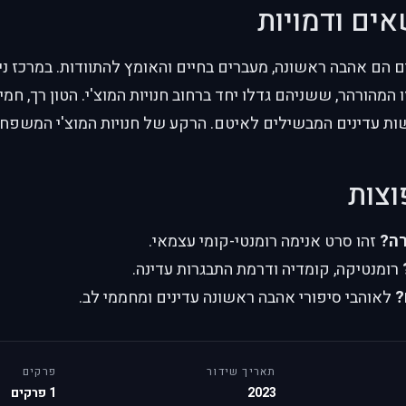
אים ודמויות
 הם אהבה ראשונה, מעברים בחיים והאומץ להתוודות. במרכז ני
 המהורהר, ששניהם גדלו יחד ברחוב חנויות המוצ'י. הטון רך, חמי
שות עדינים המבשילים לאיטם. הרקע של חנויות המוצ'י המשפח
וצות
רה?
זהו סרט אנימה רומנטי-קומי עצמאי.
רומנטיקה, קומדיה ודרמת התבגרות עדינה.
?
לאוהבי סיפורי אהבה ראשונה עדינים ומחממי לב.
תאריך שידור
פרקים
2023
1 פרקים