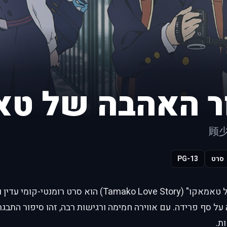
ר האהבה של טא
顾
סרט
PG-13
"סיפור האהבה של טאמאקו" (Tamako Love Story) הוא ס
סף פרידה. עם אווירה חמימה ורגישות רבה, זהו סיפור התבגרו
ת.