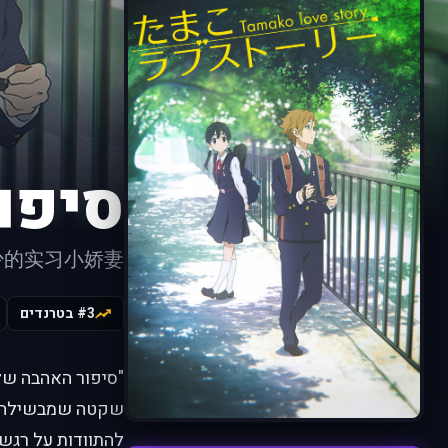
סיפו
少的实习小娇妻
#3 בטרנדים
שקטה שמבשילה על 
להתוודות על רגשו