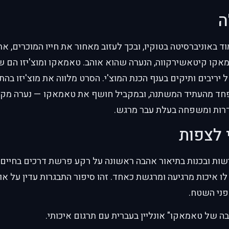
ה
וד באוניברסיטה בטוקיו, ובכך לעזוב מאחור את חייו המוכרים, א
קו קיטאשירקווה, הנערה שהוא אוהב. טאמאקו ומוצ'יזו הם שכ
 יריבים ותיקים בענף הכנת המוצ'י. הסרט מלווה את מוצ'יזו בהת
פחד מהעתיד המשתנה, ובמקביל חושף את טאמאקו — נערה מקס
רות ומשפחה בעלת עבר מרגש.
 לצפות
שות ובכנות בתיאור אהבה ראשונה על רקע פרשת דרכים בחיים. 
ו איכות מרגיעה ומרגשת כאחד. זהו סיפור התבגרות עדין על אומ
פני השטח.
ה של טאמאקו" אונליין בעברית עם תרגום איכותי.