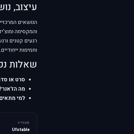
עיצוב, נוש
הנושאים המרכזיים
והמקסימה ומוצ'יזו
רגעים קטנים ורג
וחמימות ייחודיים.
שאלות נפ
סרט או סד
מה הז'אנר?
למי מתאים
סטודיו
Ufotable