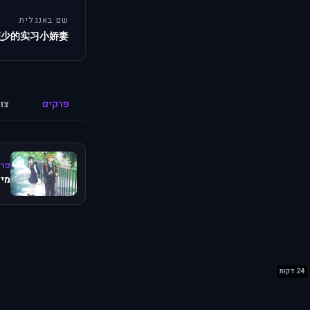
שם באנגלית
顾少的实习小娇妻
פרקים
צו
פרק
מיש
24 דקות