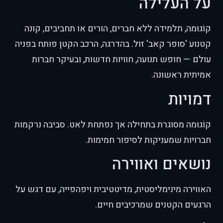
על העלילה
קוֹגוּמה, תלמידה ללא חברים, הורים או תחביבים, קונה
קטנוע 'סופר קאב' זול. בהדרגה, הרכב הקטן פותח בפניה
עולם — חופש תנועה, חוויות חדשות, ובעיקר חברות
אמיתית ראשונה.
דמויות
קוֹגוּמה מסוגרת בתחילה אך נפתחת לאט. סביבה נרקמות
חברויות שמעניקות לסיפור חמימות.
נושאים ואווירה
האווירה מינימליסטית, מדיטטיבית ויפהפייה, עם דגש על
הרגעים הקטנים שמרכיבים חיים.