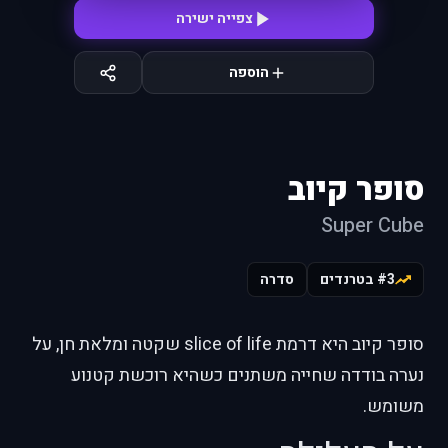
צפייה ישירה
הוספה
סופר קיוב
Super Cube
#3 בטרנדים
סדרה
סופר קיוב היא דרמת slice of life שקטה ומלאת חן, על
נערה בודדה שחייה משתנים כשהיא רוכשת קטנוע
משומש.