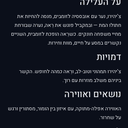
על העלילה
צ'יהירו, נער עם אובססיה לזומבים, מנסה להחיות את
חתולו המת — ובמקביל פוגש את רֵאה, נערה שבורחת
מחיי משפחה חונקים. כשרֵאה הופכת לזומבית, השניים
נקשרים במסע על חיים, מוות וחירות.
דמויות
צ'יהירו תמהוני וטוב-לב, ורֵאה כמהה לחופש. הקשר
ביניהם משלב מוזרות עם רוך.
נושאים ואווירה
האווירה אפלה-מתוקה, עם איזון בין הומור, מסתורין ורגש
על שחרור.