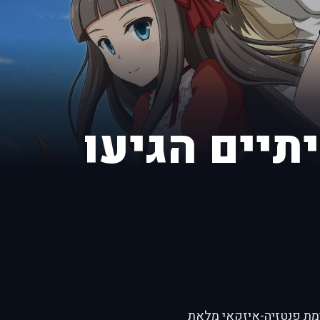
תיים הגיעו
 הגיעו מעולם אחר, הלא כן" (Mondaiji-tachi) היא אנימת פנטזיה-איזקאי מלאת