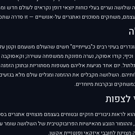
 שלושה נערים בעלי כוחות יוצאי דופן נקראים לעולם חדש ומ
בעצמם, משחקים מסוכנים ואתגרים על-אנושיים — זו סדרה שתס
ה
גדרים בעיני רבים כ"בעייתיים" חשים שהעולם משעמם וקטן על
כיף; קודו אסוקה, נערה מפונקת ממשפחה עשירה; וקאסוקבה יו
ול. יום אחד מגיעות אליהם מעטפות מסתוריות ובתוכן הזמנה ל
הם. השלושה מקבלים את ההזמנה ומגלים עולם מלא בגזעים 
במשחקים ובקרבות מיוחדים.
 לצפות
הוא לראות גיבורים חזקים ובטוחים בעצמם מנצחים אתגרים בסטי
 וההומור הנובע מהאישיות הפרובוקטיבית של השלושה שומר על
ה מצוינת לחובבי איזקאי ופנטזיית אקשן.