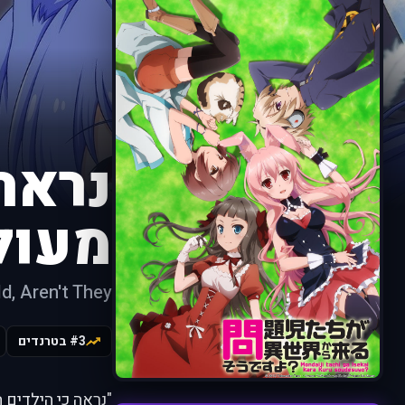
נראה
מעול
, Aren't They?
#3 בטרנדים