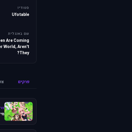
סטודיו
Ufotable
שם באנגלית
ren Are Coming
r World, Aren't
They?
פרקים
צו
פרק
מיש