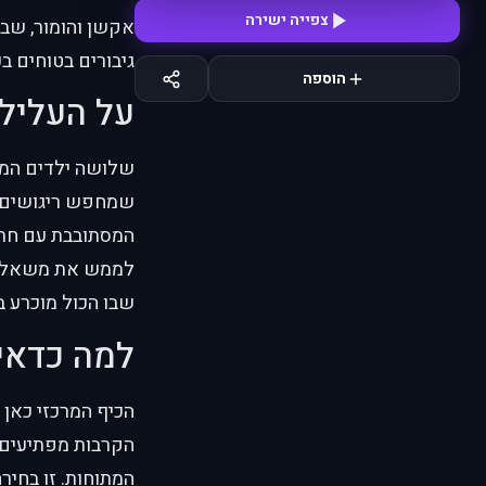
צפייה ישירה
אקשן והומור, שבה
גיבורים בטוחים 
הוספה
על העליל
שלושה ילדים המו
שמחפש ריגושים ו
המסתובבת עם חתלת
לממש את משאלותי
שבו הכול מוכרע 
למה כדאי
הכיף המרכזי כאן 
הקרבות מפתיעים,
המתוחות. זו בחיר