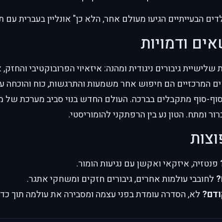
דים הבעייתיים הגיעו מעולם אחר, הלא כן" אונליין בעברית עם תר
אים ודמויות
שלישיית גיבורים ניגודית ומהנה: איזאיוי הפרובוקטיבי והחזק, 
אים המרכזיים הם חיפוש אחר משמעות והתרגשות, כוח והוכחה ע
 סוף-סוף מתקבלים בברכה. העולם החדש בנוי סביב מערכת של 
ור ומתח. הטון נע בין הרפתקני להומוריסטי.
וצות
פנטזיה, איזקאי ואקשן עם נגיעות הומור.
?
לחובבי עולמות אחרים, גיבורים חזקים ומשחקי אתגר.
ודם?
לא, הסדרה עומדת בפני עצמה ומסבירה את עולמה תוך כדי