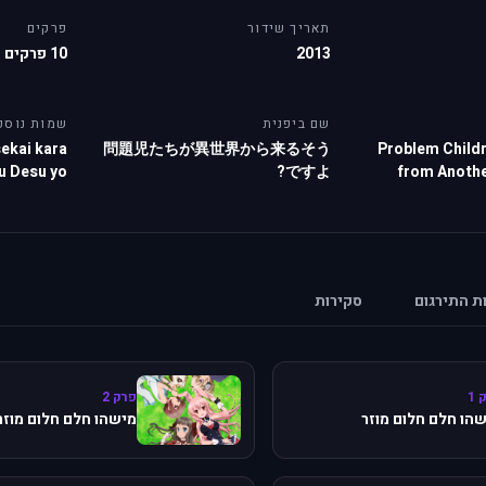
תאריך שידור
פרקים
2013
10 פרקים
שם ביפנית
שמות נוספ
sekai kara
問題児たちが異世界から来るそう
Problem Child
 Desu yo?
ですよ?
from Anothe
ות התירגום
סקירות
 1
פרק 2
הו חלם חלום מוזר
מישהו חלם חלום מוזר