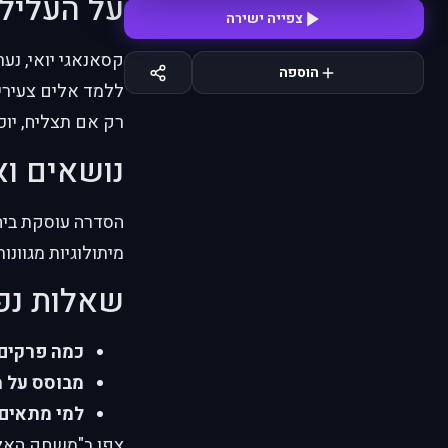
על העליל
צפייה ישירה
קסאנאגי יואי, נע
הוספה
ללמד אלים צעירים
רק אם תצליח, יוכ
נושאים וא
הסדרה עוסקת ביחס
מיתולוגיות מגוונות
שאלות נפ
כמה פרקים
מבוסס על 
למי מתאים
צפו ב"משחק האלים