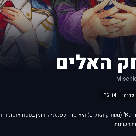
 האלים
Mischi
סדרה
PG-14
"Kamigami no Asobi" (משחק האלים) היא סדרת פנטזיה ורומן בנוסח או
ת השונות.