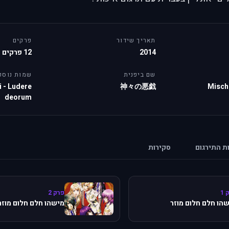
תאריך שידור
פרקים
2014
12 פרקים
שם ביפנית
שמות נוספ
 - Ludere
神々の悪戯
Misch
deorum
ות התירגום
סקירות
 1
פרק 2
הו חלם חלום מוזר
מישהו חלם חלום מוזר