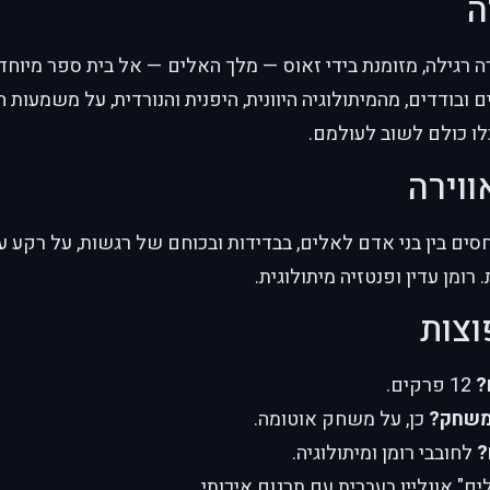
ה
רה רגילה, מזומנת בידי זאוס — מלך האלים — אל בית ספר מיוחד 
 ובודדים, מהמיתולוגיה היוונית, היפנית והנורדית, על משמעות
לו כולם לשוב לעולמם.
ווירה
ים בין בני אדם לאלים, בבדידות ובכוחם של רגשות, על רקע עיצ
. רומן עדין ופנטזיה מיתולוגית.
וצות
?
12 פרקים.
משחק?
כן, על משחק אוטומה.
?
לחובבי רומן ומיתולוגיה.
" אונליין בעברית עם תרגום איכותי.