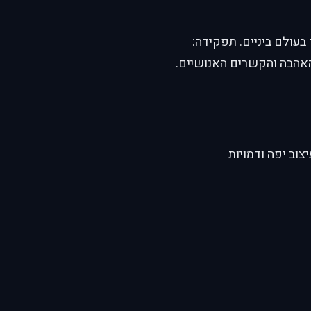
בעולם ביניים. תפקידה:
 האהבה והקשרים האנושיים.
וב יפה ודמויות