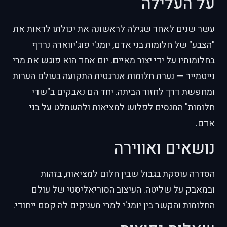
על העלילה
עשר שנים לאחר שגילה לראשונה את יכולתו לראות את
"הצבע" של חלומות בני אדם, יומג'י פוג'יווארה נרדף
בחלומותיו על ידי יצור מאיים. יום אחד הוא פוגש את מרי
נייטמייר — נערת חלומות אנרגטית התקועה בעולם הערות
ומחפשת דרך לחזור הביתה. יחד הם נאבקים ב"שדי
חלומות" המנסים לפלוש למציאות ולהשתלט על בני
אדם.
נושאים ואווירה
הסדרה עוסקת בגבול שבין חלום למציאות, בזהות
ובמאבק על שליטה. העיצוב הסוריאליסטי של עולם
החלומות והקשר בין יומג'י למרי מעניקים לה קסם ייחודי.