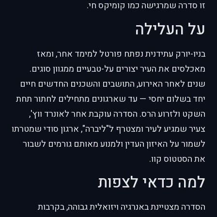
זו סדרה שמרגישה כמו קומיקס חי.
על העלילה
בניו-יורק עתידנית נפתח פורטל למימד אחר, ומאז
מאכלסים את העיר יצורים על-טבעיים ממגוון סוגים.
שנים לאחר האירוע, התושבים והשכנים החדשים חיים
יחד בשלום יחסי — עד שארגונים מתחילים לחתור תחת
השקט ולזרוע הרס. הסדרה עוקבת אחר לאונרד ווץ',
צעיר שמגיע לעיר ומצטרף ל"ליברה", ארגון סודי שמטרתו
לשמור על האיזון העדין ולמנוע מאותם גורמים לשבור
את הסטטוס קוו.
למה כדאי לצפות
הסדרה מצטיינת באנרגיה ויזואלית גבוהה, בקרבות