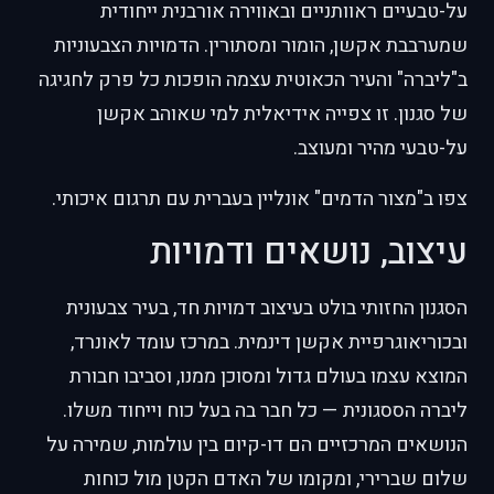
על-טבעיים ראוותניים ובאווירה אורבנית ייחודית
שמערבבת אקשן, הומור ומסתורין. הדמויות הצבעוניות
ב"ליברה" והעיר הכאוטית עצמה הופכות כל פרק לחגיגה
של סגנון. זו צפייה אידיאלית למי שאוהב אקשן
על-טבעי מהיר ומעוצב.
צפו ב"מצור הדמים" אונליין בעברית עם תרגום איכותי.
עיצוב, נושאים ודמויות
הסגנון החזותי בולט בעיצוב דמויות חד, בעיר צבעונית
ובכוריאוגרפיית אקשן דינמית. במרכז עומד לאונרד,
המוצא עצמו בעולם גדול ומסוכן ממנו, וסביבו חבורת
ליברה הססגונית — כל חבר בה בעל כוח וייחוד משלו.
הנושאים המרכזיים הם דו-קיום בין עולמות, שמירה על
שלום שברירי, ומקומו של האדם הקטן מול כוחות