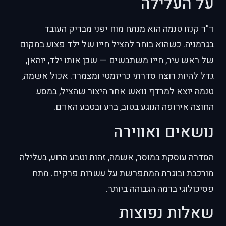
על העלילה
ד"ר קנזו טנמה הוא מנתח מוח יפני מבריק העובד
בגרמניה. כשהוא בוחר להציל חייו של ילד פצוע במקום
של ראש עיר, חייו משתבשים — שכן אותו ילד, יוהאן,
גדל להיות רוצח סדרתי כריזמטי ומצמרר. אכול אשמה,
טנמה יוצא למרדף נואש אחר היצור שהציל, במסע
החוצה אירופה הנוגע בטוב, ברע ובטבע האדם.
נושאים ואווירה
הסדרה עוסקת במוסר, אשמה, זהות וטבע הרוע, בעלילה
מורכבת ובוגרת המתפרשת על עשרות פרקים. מתח
פסיכולוגי ברמה הגבוהה ביותר.
שאלות נפוצות