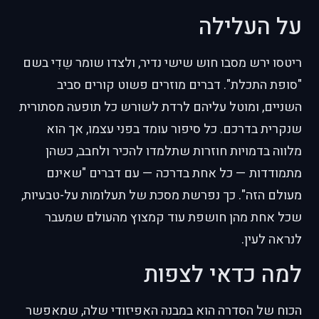
על העלילה
ריטסו ירש מסבו חוש שישי נדיר, ולצדו שומר שֵדִי בשם
"סופת התכלת". דברים מוזרים פשוט קורים סביב
השניים, ומוטל עליהם לרדת לשורש כל תופעה מסתורית
שנקרית בדרכם. כל סיפור עומד בפני עצמו, אך הוא
מלווה בדמויות חוזרות שתלמדו להכיר ולחבב, כשהן
מתמודדות — כל אחת בדרכה — עם דברים "שאינם
מעולם הזה". כך נפרשת מסכת של תעלומות על-טבעיות,
שכל אחת מהן חושפת עוד קמצוץ מהעולם שמעבר
לנראה לעין.
למה כדאי לצפות
הכוח של הסדרה הוא במבנה האפיזודי שלה, שמאפשר