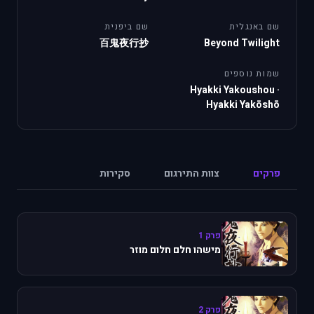
שם באנגלית
שם ביפנית
百鬼夜行抄
Beyond Twilight
שמות נוספים
Hyakki Yakoushou
·
Hyakki Yakōshō
פרקים
צוות התירגום
סקירות
פרק 1
מישהו חלם חלום מוזר
פרק 2