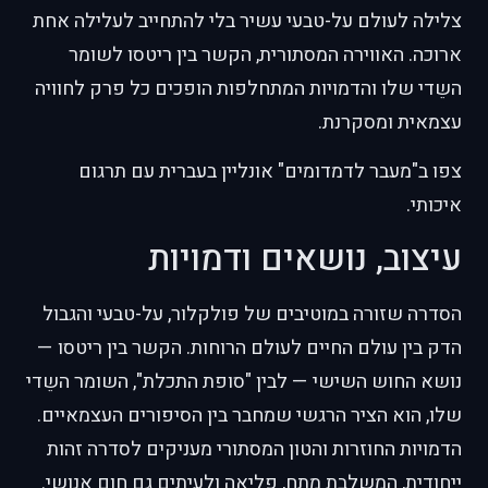
צלילה לעולם על-טבעי עשיר בלי להתחייב לעלילה אחת
ארוכה. האווירה המסתורית, הקשר בין ריטסו לשומר
השֵדי שלו והדמויות המתחלפות הופכים כל פרק לחוויה
עצמאית ומסקרנת.
צפו ב"מעבר לדמדומים" אונליין בעברית עם תרגום
איכותי.
עיצוב, נושאים ודמויות
הסדרה שזורה במוטיבים של פולקלור, על-טבעי והגבול
הדק בין עולם החיים לעולם הרוחות. הקשר בין ריטסו —
נושא החוש השישי — לבין "סופת התכלת", השומר השֵדי
שלו, הוא הציר הרגשי שמחבר בין הסיפורים העצמאיים.
הדמויות החוזרות והטון המסתורי מעניקים לסדרה זהות
ייחודית, המשלבת מתח, פליאה ולעיתים גם חום אנושי.