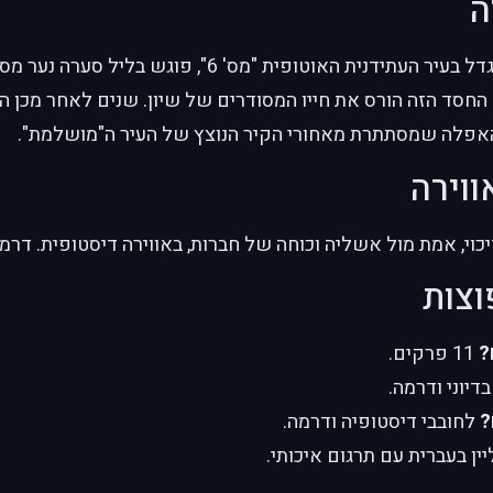
ה
שיון, נער מחונן שגדל בעיר העתידנית האוטופית "מס' 6
חסד הזה הורס את חייו המסודרים של שיון. שנים לאחר מכן הש
פלה שמסתתרת מאחורי הקיר הנוצץ של העיר ה"מושלמת".
ווירה
וי, אמת מול אשליה וכוחה של חברות, באווירה דיסטופית. דרמ
וצות
?
11 פרקים.
דיוני ודרמה.
?
לחובבי דיסטופיה ודרמה.