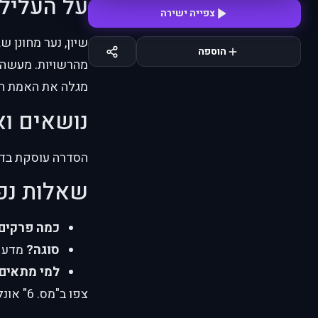
על העליל
צפייה ישירה
הוספה
מהרשויות. מעשה ה
מגלה את האמת הא
נושאים וא
הסדרה עוסקת בדיכ
שאלות נפ
כמה פרקים
סוגה?
מדע ב
למי מתאים
צפו ב"מס. 6" אונליין בעברית עם תרגום איכותי.