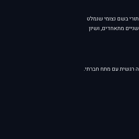
", פוגש בליל סערה נער מסתורי בשם נצומי שנמלט
ניים מתאחדים, ושיון
ה רגשית עם מתח חברתי.