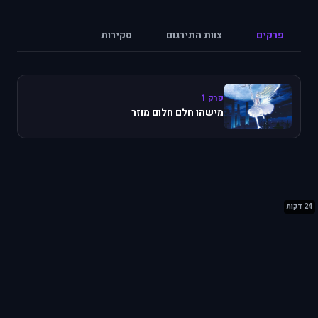
פרקים
צוות התירגום
סקירות
פרק 1
מישהו חלם חלום מוזר
24 דקות