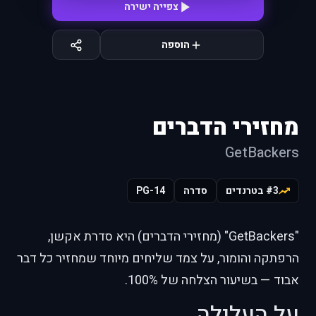
צפייה ישירה
הוספה
מחזירי הדברים
GetBackers
#3 בטרנדים
סדרה
PG-14
"GetBackers" (מחזירי הדברים) היא סדרת אקשן,
הרפתקה והומור, על צמד שליחים מיוחד שמחזיר כל דבר
אבוד — בשיעור הצלחה של 100%.
על העלילה