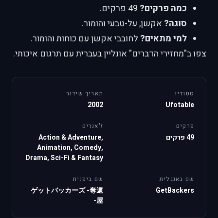
כמה פרקים?
49 פרקים.
סוגה?
אקשן, על-טבעי והומור.
למי מתאים?
לחובבי אקשן עם כוחות והומור.
צפו ב"מחזירי הדברים" אונליין בעברית עם תרגום איכותי.
סטודיו
תאריך שידור
2002
Ufotable
פרקים
ז'אנרים
49 פרקים
Action & Adventure,
Animation, Comedy,
Drama, Sci-Fi & Fantasy
שם באנגלית
שם ביפנית
ゲットバッカーズ -奪還
GetBackers
屋-