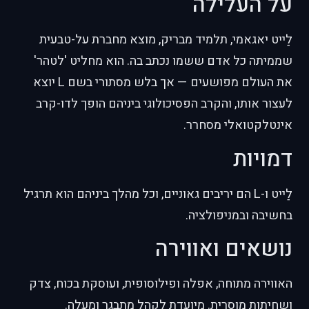
על העלילה
לַייט יאגאמי, תלמיד מבריק, מוצא מחברת על-טבעית
שממיתה כל אדם ששמו נכתב בה. הוא מחליט 'לטהר'
את העולם מפושעים — אך בלש מסתורי בשם L יוצא
לעצור אותו, והקרב הפסיכולוגי ביניהם הופך לדו-קרב
אינטלקטואלי מסחרר.
דמויות
לַייט ו-L הם יריבים גאוניים, וכל מהלך ביניהם הוא תרגיל
בחשיבה ובמניפולציה.
נושאים ואווירה
האווירה מתוחה, אפלה ופילוסופית, ועוסקת בכוח, צדק
ושחיתות מוסרית. מיועדת לקהל מתבגר ומעלה.