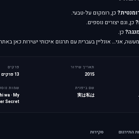
רומנטית?
כן, רומקום על-טבעי.
?
כן, וגם יצורים נוספים.
נגה?
כן.
ה, אני… אונליין בעברית עם תרגום איכותי ישירות כאן באתר.
תאריך שידור
פרקים
2015
13 פרקים
שם ביפנית
שמות נוספ
hi wa
·
My
実は私は
er Secret
ות התירגום
סקירות