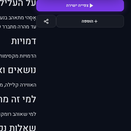
על העליל
צפייה ישירה
אָסָהי מתאהב בנע
הוספה
עד מהרה מתברר ש
דמויות
הדמויות מקסימות 
נושאים וא
האווירה קלילה, מ
למי זה מ
למי שאוהב רומקום
שאלות נפ