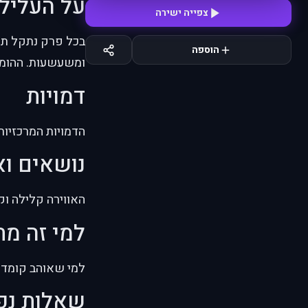
על העליל
צפייה ישירה
בכל פרק נתקל תלמ
הוספה
ומשעשעות. ההומור
דמויות
הדמויות המרכזיות 
נושאים וא
האווירה קלילה וק
למי זה מ
למי שאוהב קומדיי
שאלות נפ