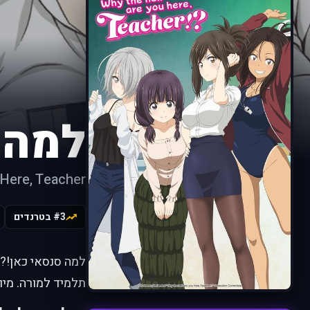
למה 
ere, Teacher!?
#3 בטרנדים
למה סנסאי כאן!? 
תלמיד למורה. מיו