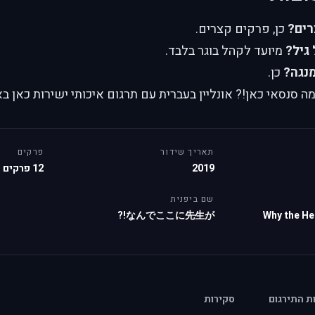
רים?
כן, פרקים קצרים.
גיל?
מיועד לקהל בוגר בלבד.
נגה?
כן.
סנסאי כאן!? אונליין בעברית עם תרגום איכותי ישירות כאן בא
תאריך שידור
פרקים
2019
12 פרקים
שם ביפנית
なんでここに先生が!?
Why the Hel
ות התירגום
סקירות