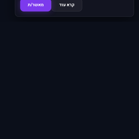
קרא עוד
מאשר/ת
סדרות
620
ניווט מהיר
אנימה פו