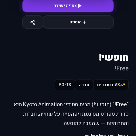
צפייה ישירה
הוספה
חופשי!
Free!
#3 בטרנדים
סדרה
PG-13
"Free!" (חופשי!) מבית סטודיו Kyoto Animation היא
סדרת ספורט מסוגננת ויפהפייה על שחייה, חברות
ותחרותיות — שהפכה לתופעה.