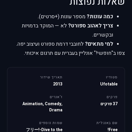
שאלות נפוצות
כמה עונות?
מספר עונות (+סרטים).
צריך לאהוב ספורט?
לא — המוקד בדמויות
ובקשרים.
למי מתאים?
לחובבי דרמת ספורט ועיצוב יפה.
צפו ב"חופשי!" אונליין בעברית עם תרגום איכותי.
סטודיו
תאריך שידור
2013
Ufotable
פרקים
ז'אנרים
37 פרקים
Animation, Comedy,
Drama
שם באנגלית
שמות נוספים
フリー!-Dive to the
Free!