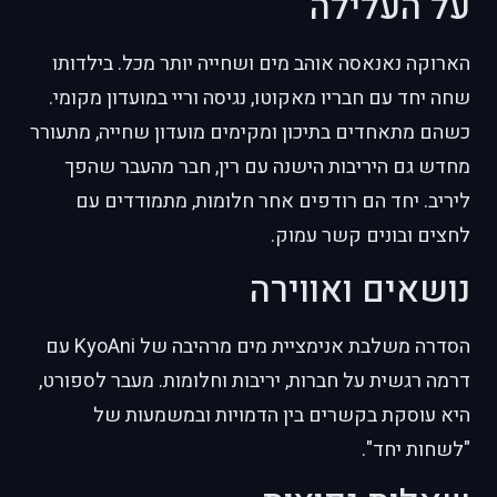
על העלילה
הארוקה נאנאסה אוהב מים ושחייה יותר מכל. בילדותו
שחה יחד עם חבריו מאקוטו, נגיסה וריי במועדון מקומי.
כשהם מתאחדים בתיכון ומקימים מועדון שחייה, מתעורר
מחדש גם היריבות הישנה עם רין, חבר מהעבר שהפך
ליריב. יחד הם רודפים אחר חלומות, מתמודדים עם
לחצים ובונים קשר עמוק.
נושאים ואווירה
הסדרה משלבת אנימציית מים מרהיבה של KyoAni עם
דרמה רגשית על חברות, יריבות וחלומות. מעבר לספורט,
היא עוסקת בקשרים בין הדמויות ובמשמעות של
"לשחות יחד".