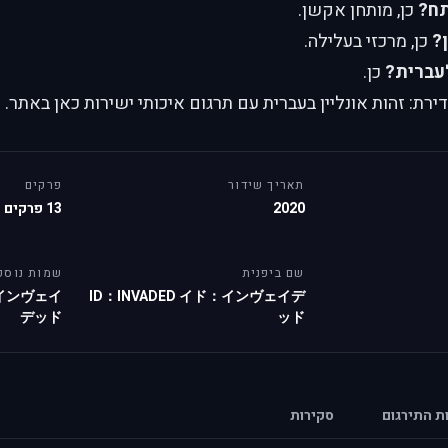
תח?
כן, מותחן אקשן.
?
כן, מרכזי בעלילה.
עברית?
כן.
ת: זהות אונליין בעברית עם תרגום איכותי ישירות כאן באתר.
תאריך שידור
פרקים
2020
13 פרקים
שם ביפנית
שמות נוספ
インヴェイ
ID：INVADED イド：インヴェイデ
デッド
ッド
ות התירגום
סקירות