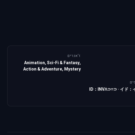
ז'אנרים
Animation, Sci-Fi & Fantasy,
Action & Adventure, Mystery
ים
ID：INVΛ⊃≡⊃
·
イド：