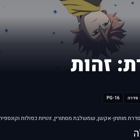
ת: זהות
סדרה
PG-16
סדרת מותחן-אקשן, שמשלבת מסתורין, זהויות כפולות וקונספיר
ה