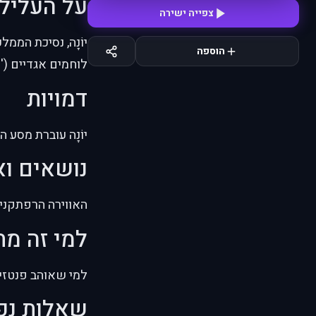
על העליל
צפייה ישירה
יוֹנָה, נסיכת המ
הוספה
לוחמים אגדיים (
דמויות
יוֹנָה עוברת מסע 
נושאים וא
האווירה הרפתקנית
למי זה מ
למי שאוהב פנטזיה
שאלות נפ