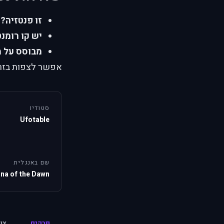
זו פנטזיה?
כ
יש קו רומנט
מבוסס על מ
אפשר לצפות בזריח
סטודיו
Ufotable
שם באנגלית
na of the Dawn
פרקים
צו