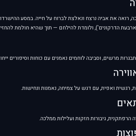
ה
מלכה, רואה את אביה נרצח ונאלצת לברוח על חייה. במסע ההישרדו
'ארבעת הדרקונים'), ולומדת להילחם — תוך שהיא חולמת להחז
התבגרות מרשים, וסביבה לוחמים נאמנים עם כוחות וסיפורים ייחוד
ווירה
, רגשית ואפית, עם דגש על צמיחה, נאמנות ונחישות.
תאים
 הרפתקנית, גיבורות חזקות ועלילות ממלכה.
וצות