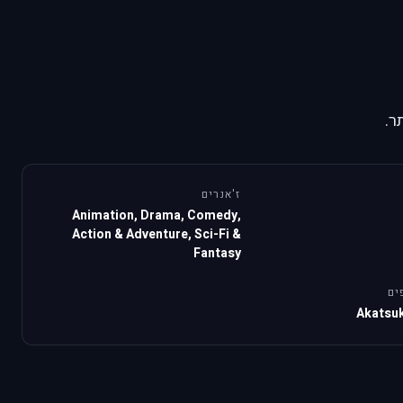
ר.
ז'אנרים
Animation, Drama, Comedy,
Action & Adventure, Sci-Fi &
Fantasy
ים
Akatsuk