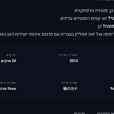
ן, פנטזיה הרפתקנית.
י?
יש קווים רומנטיים עדינים.
נגה?
כן.
תה של יונה אונליין בעברית עם תרגום איכותי ישירות כאן באת
תאריך שידור
פרקים
2014
24 פרקים
שם ביפנית
שמות נוספ
i no Yona
暁のヨナ
Yo
ות התירגום
סקירות