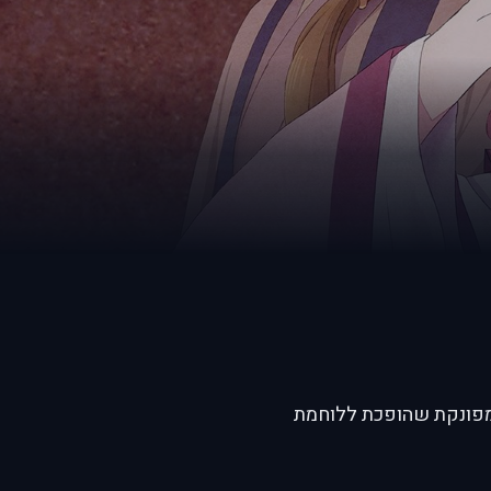
שת, על נסיכה מפונקת שהופכת ללוחמת