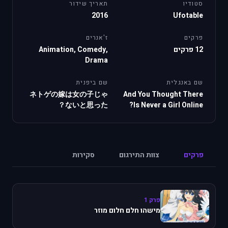
סטודיו
תאריך שידור
2016
Ufotable
פרקים
ז'אנרים
12 פרקים
Animation, Comedy,
Drama
שם באנגלית
שם ביפנית
ネトゲの嫁は女の子じゃ
And You Thought There
ないと思った？
Is Never a Girl Online?
פרקים
צוות התירגום
סקירות
פרק 1
מישהו חלם חלום מוזר