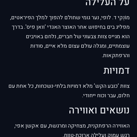
על העלילה
מוֹנְקִי ד. לופי, נער גומי שחולם להפוך למלך הפיראטים,
מפליג בים בחיפוש אחר האוצר האגדי 'וואן פיס'. בדרך
הוא מגייס צוות צבעוני של חברים, נלחם באויבים
עוצמתיים, ומגלה עולם עצום מלא איים, סודות
והרפתקאות.
דמויות
צוות 'כובע הקש' מלא דמויות בלתי-נשכחות, כל אחת עם
חלום, עבר וכוח ייחודי.
נושאים ואווירה
האווירה הרפתקנית, מצחיקה ומרגשת, עם אקשן אפי,
רגש עמוק ועלילה ארוכת-טווח.