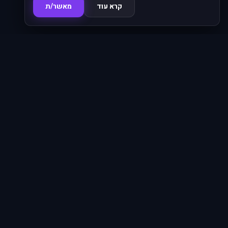
קרא עוד
מאשר/ת
סדרות
פרקים
16,345
620
סרטים
מחוברים
4,874
66