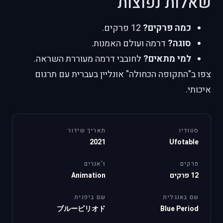
שאלות נפוצות
כמה פרקים?
12 פרקים.
סוגה?
דרמה ועולם האמנות.
למי מתאים?
לחובבי דרמה מעוררת השראה.
צפו ב"התקופה הכחולה" אונליין בעברית עם תרגום
איכותי.
סטודיו
תאריך שידור
2021
Ufotable
פרקים
ז'אנרים
12 פרקים
Animation
שם באנגלית
שם ביפנית
ブルーピリオド
Blue Period