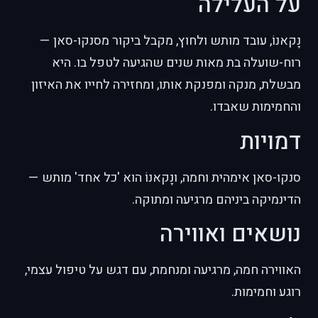
על העלילה
נָקאנוֹ, עובד מותש ולחוץ, מקבל ביקור מסנקו-סאן —
רוח-שועלה בת מאות שנים שהגיעה לטפל בו. היא
מבשלת, מנקה ומפנקת אותו, ומחזירה לחייו את האיזון
והחמימות שאבדו.
דמויות
סנקו-סאן אימהית וחמה, ונָקאנוֹ הוא 'כל אחד' מותש —
הדינמיקה ביניהם מרגיעה ומתוקה.
נושאים ואווירה
האווירה חמה, מרגיעה ומנחמת, עם דגש על טיפול עצמי,
רוגע וחמימות.