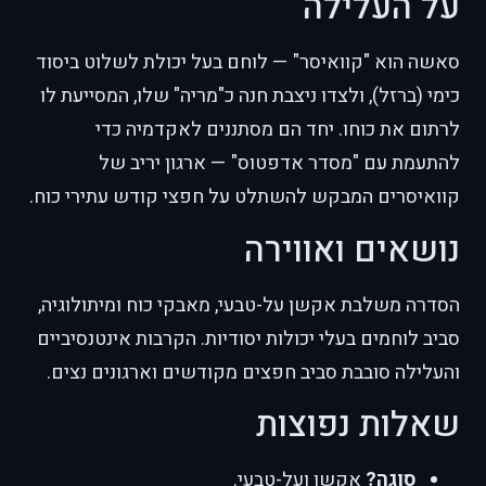
על העלילה
סאשה הוא "קוואיסר" — לוחם בעל יכולת לשלוט ביסוד
כימי (ברזל), ולצדו ניצבת חנה כ"מריה" שלו, המסייעת לו
לרתום את כוחו. יחד הם מסתננים לאקדמיה כדי
להתעמת עם "מסדר אדפטוס" — ארגון יריב של
קוואיסרים המבקש להשתלט על חפצי קודש עתירי כוח.
נושאים ואווירה
הסדרה משלבת אקשן על-טבעי, מאבקי כוח ומיתולוגיה,
סביב לוחמים בעלי יכולות יסודיות. הקרבות אינטנסיביים
והעלילה סובבת סביב חפצים מקודשים וארגונים נצים.
שאלות נפוצות
סוגה?
אקשן ועל-טבעי.