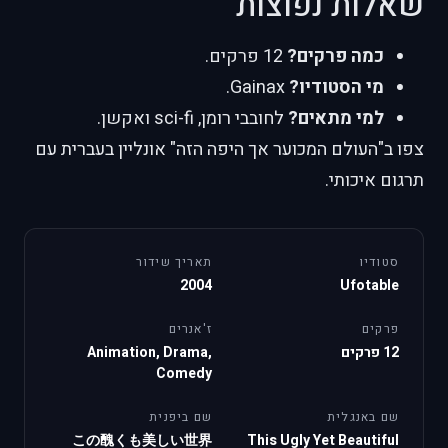
שאלות נפוצות
כמה פרקים?
12 פרקים.
מי הסטודיו?
Gainax.
למי מתאים?
לחובבי רומן, sci-fi ואקשן.
צפו ב"העולם המכוער אך היפה הזה" אונליין בעברית עם
תרגום איכותי.
סטודיו
תאריך שידור
2004
Ufotable
פרקים
ז'אנרים
12 פרקים
Animation, Drama,
Comedy
שם באנגלית
שם ביפנית
この醜くも美しい世界
This Ugly Yet Beautiful