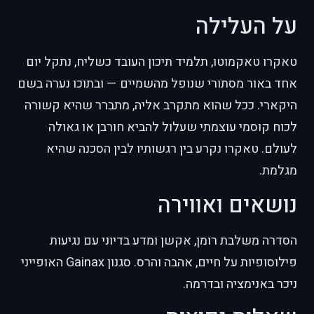
על העלילה
טאקרו טאקמוטו, תלמיד תיכון העובד כשליח, נתקל יום
אחד באור מסתורי שנופל מהשמיים — ובתוכו נערה בשם
היקארי. ככל שהוא מתקרב אליה, מתברר שהיא קשורה
לכוח קוסמי עוצמתי שעלול להביא חורבן או גאולה
לעולם. טאקרו נקרע בין רגשותיו לבין הסכנה שהיא
מגלמת.
נושאים ואווירה
הסדרה משלבת רומן, אקשן ומדע בדיוני עם נגיעות
פילוסופיות על חיים, אהבה והרס. סגנון Gainax האופייני
ניכר באנימציה ובדרמה.