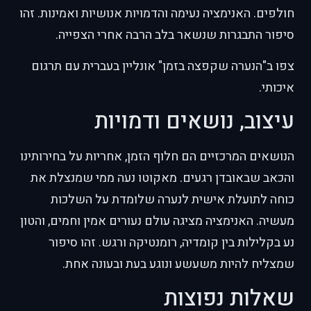
חולפים. האנימציה נעימה והדמויות אנושיות ואמינות. זהו
סיפור התבגרות שנשאר בלב הרבה אחרי הצפייה.
צפו ב"הנערה שקפצה בזמן" אונליין בעברית עם תרגום
איכותי.
עיצוב, נושאים ודמויות
הנושאים המרכזיים הם חלוף הזמן, אחריות על בחירותינו
והכאב שבאובדן רגעים. מאקוטו נעה ממי שמנצלת את
כוחה לתועלת אישית לנערה שלומדת על השלכות
מעשיה. האנימציה מציגה עולם נעורים אמין וחמים, והטון
נע בקלילות בין קומדיה, רומנטיקה ורגש. זהו סיפור
שמצליח להיות משעשע ונוגע בעת ובעונה אחת.
שאלות נפוצות